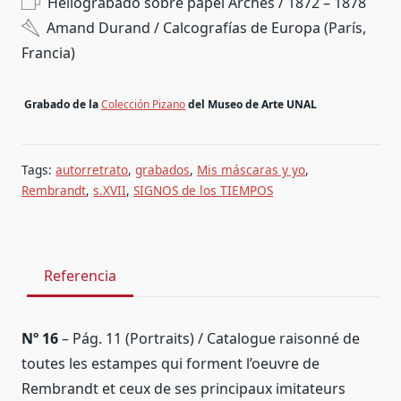
Heliograbado sobre papel Arches / 1872 – 1878
Amand Durand / Calcografías de Europa (París,
Francia)
.
Grabado de la
Colección Pizano
del Museo de Arte UNAL
Tags:
autorretrato
,
grabados
,
Mis máscaras y yo
,
Rembrandt
,
s.XVII
,
SIGNOS de los TIEMPOS
Referencia
Nº 16
– Pág. 11 (Portraits) / Catalogue raisonné de
toutes les estampes qui forment l’oeuvre de
Rembrandt et ceux de ses principaux imitateurs