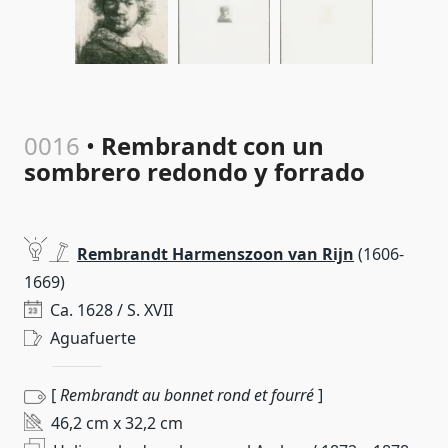
0016
•
Rembrandt con un
sombrero redondo y forrado
.
Rembrandt Harmenszoon van Rijn
(1606-
1669)
Ca. 1628 / S. XVII
Aguafuerte
[
Rembrandt au bonnet rond et fourré
]
46,2 cm x 32,2 cm