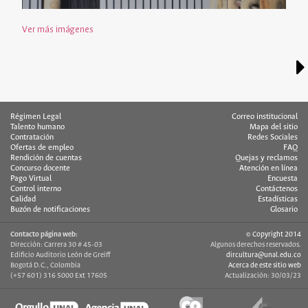
Ver más imágenes
Régimen Legal
Correo institucional
Talento humano
Mapa del sitio
Contratación
Redes Sociales
Ofertas de empleo
FAQ
Rendición de cuentas
Quejas y reclamos
Concurso docente
Atención en línea
Pago Virtual
Encuesta
Control interno
Contáctenos
Calidad
Estadísticas
Buzón de notificaciones
Glosario
Contacto página web:
© Copyright 2014
Dirección: Carrera 30 # 45-03
Algunos derechos reservados.
Edificio Auditorio León de Greiff
dircultura@unal.edu.co
Bogotá D.C., Colombia
Acerca de este sitio web
(+57 601) 316 5000 Ext 17605
Actualización: 30/03/23