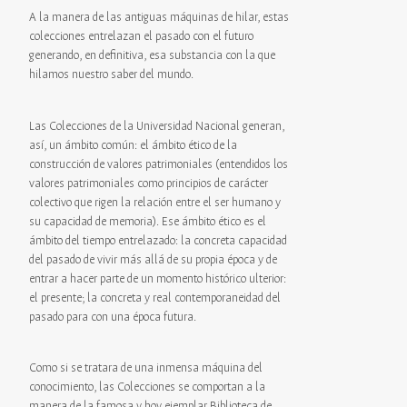
A la manera de las antiguas máquinas de hilar, estas
colecciones entrelazan el pasado con el futuro
generando, en definitiva, esa substancia con la que
hilamos nuestro saber del mundo.
Las Colecciones de la Universidad Nacional generan,
así, un ámbito común: el ámbito ético de la
construcción de valores patrimoniales (entendidos los
valores patrimoniales como principios de carácter
colectivo que rigen la relación entre el ser humano y
su capacidad de memoria). Ese ámbito ético es el
ámbito del tiempo entrelazado: la concreta capacidad
del pasado de vivir más allá de su propia época y de
entrar a hacer parte de un momento histórico ulterior:
el presente; la concreta y real contemporaneidad del
pasado para con una época futura.
Como si se tratara de una inmensa máquina del
conocimiento, las Colecciones se comportan a la
manera de la famosa y hoy ejemplar Biblioteca de