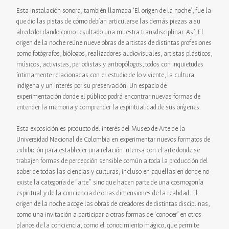
Esta instalación sonora, también llamada ‘El origen de la noche’, fue la
que dio las pistas de cómo debían articularse las demás piezas a su
alrededor dando como resultado una muestra transdisciplinar. Así, El
origen de la noche reúne nueve obras de artistas de distintas profesiones
como fotógrafos, biólogos, realizadores audiovisuales, artistas plásticos,
músicos, activistas, periodistas y antropólogos, todos con inquietudes
íntimamente relacionadas con el estudio de lo viviente, la cultura
indígena y un interés por su preservación. Un espacio de
experimentación donde el público podrá encontrar nuevas formas de
entender la memoria y comprender la espiritualidad de sus orígenes.
Esta exposición es producto del interés del Museo de Arte de la
Universidad Nacional de Colombia en experimentar nuevos formatos de
exhibición para establecer una relación intensa con el arte donde se
trabajen formas de percepción sensible común a toda la producción del
saber de todas las ciencias y culturas, incluso en aquellas en donde no
existe la categoría de “arte” sino que hacen parte de una cosmogonía
espiritual y de la conciencia de otras dimensiones de la realidad. El
origen de la noche acoge las obras de creadores de distintas disciplinas,
como una invitación a participar a otras formas de ‘conocer’ en otros
planos de la conciencia, como el conocimiento mágico, que permite