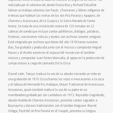
realizada por el colectivo 4d, donde Diana Rico y Richard Décaillet
lideran un trabajo colectivo con Payés, Chamanes y líderes indígenas de
6 etnias que habitan las riveras de los ríos Pira Paraná y Apaporis, de
Chorrera y Araracuara, de la Guajira y la Sierra Nevada de Santa
Marta. Se trata de una instalación sonora de 120 minutos en 22
cabinas de sonido que incluye cantos polifónicos, diálogos, palabras,
historias, narraciones míticas y duetos con archivos sonoros antiguos.
Está integrada por archivos que datan del año 1918 hasta nuestros
días, fue grabada y producida junto con el músico y compositor Miguel
Navas y el diseño sonoro en el espacio del museo con el también
músico y compositor Juan Forero Moncada; el apoyo en la producción de
campo estuvo a cargo de Leonarda De la Ossa.
Daniel León, Tatuyo, traduce la voz de su abuelo narrando un mito en
una grabación de 1970. Escuchamos los rezos e invocaciones a la coca
y el tabaco de Hernando Fisi Andoque, Mayor Tradicional de Araracuara,
Amazonas, quien también traduce la voz de su padre en un
mambeadero grabado por Jon Landaburu en 1972. Reynaldo Giagrekudo,
abuelo Huitoto de Chorrera Amazonas, presenta cantos sagrados a
Buynayma y danzas tradicionales con el tambor Maguare. Reynel
Ortega, Payé del río Pira Paraná en el Vaupés, presenta su lengua