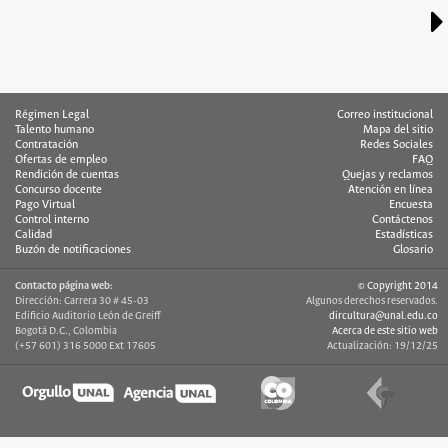
Régimen Legal
Correo institucional
Talento humano
Mapa del sitio
Contratación
Redes Sociales
Ofertas de empleo
FAQ
Rendición de cuentas
Quejas y reclamos
Concurso docente
Atención en línea
Pago Virtual
Encuesta
Control interno
Contáctenos
Calidad
Estadísticas
Buzón de notificaciones
Glosario
Contacto página web:
© Copyright 2014
Dirección: Carrera 30 # 45-03
Algunos derechos reservados.
Edificio Auditorio León de Greiff
dircultura@unal.edu.co
Bogotá D.C., Colombia
Acerca de este sitio web
(+57 601) 316 5000 Ext 17605
Actualización: 19/12/25