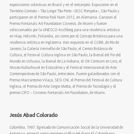
exposiciones colectivas en Brasil y en el extranjero. Expusieron en el
Território Contato – Tão Longe Tão Perto –SESC Pompéia–, São Paulo y
participaron en el Premio Paik Nam 2012, en Alemania. Ganaron el
Premio Fontanals Art Foundation Cisneros, de Miami y fueron
seleccionados por la UNESCO-Aschberg para una residencia artística
en Hiap, Helsinki, Finlandia, así como por el Consejo Británico para una
residencia artística en Inglaterra. Han expuesto en el CCBB, de Río de
Janeiro, la Galería Vermelho de São Paulo, el Centro Británico de
Cultura, el Festival Cultura Inglesa en São Paulo, la Bienal del Fin del
Mundo en Ushuaia, la Bienal de La Habana, el OK Centrum en Linz; el
Museo Kulturhuset en Estocolmo y el Festival Internacional de Arte
Contemporáneo de São Paulo, entre otros. Fueron galardonados con el
Premio Marcantonio Vilaça, SESI CNI, el Premio del Festival de Cultura
Inglesa, el Premio de Arte Sergio Motta, el Premio de Tecnología y el
premio CIFO – Cisneros Fontanals Art Foundation, de Miami.
Jesús Abad Colorado
Colombia, 1967. Egresado de Comunicación Social de la Universidad de
Antioquia, empezó como reportero gráfico del diario El Colombiano