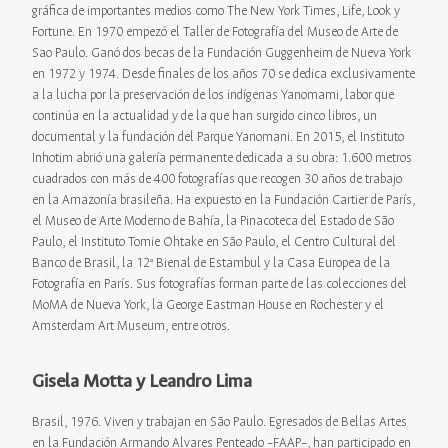
gráfica de importantes medios como The New York Times, Life, Look y
Fortune. En 1970 empezó el Taller de Fotografía del Museo de Arte de
Sao Paulo. Ganó dos becas de la Fundación Guggenheim de Nueva York
en 1972 y 1974. Desde finales de los años 70 se dedica exclusivamente
a la lucha por la preservación de los indígenas Yanomami, labor que
continúa en la actualidad y de la que han surgido cinco libros, un
documental y la fundación del Parque Yanomani. En 2015, el Instituto
Inhotim abrió una galería permanente dedicada a su obra: 1.600 metros
cuadrados con más de 400 fotografías que recogen 30 años de trabajo
en la Amazonía brasileña. Ha expuesto en la Fundación Cartier de París,
el Museo de Arte Moderno de Bahía, la Pinacoteca del Estado de São
Paulo, el Instituto Tomie Ohtake en São Paulo, el Centro Cultural del
Banco de Brasil, la 12ª Bienal de Estambul y la Casa Europea de la
Fotografía en París. Sus fotografías forman parte de las colecciones del
MoMA de Nueva York, la George Eastman House en Rochester y el
Amsterdam Art Museum, entre otros.
Gisela Motta y Leandro Lima
Brasil, 1976. Viven y trabajan en São Paulo. Egresados de Bellas Artes
en la Fundación Armando Alvares Penteado –FAAP–, han participado en