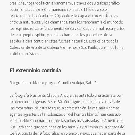
brasileña, hogar de la etnia Yanomami, a través de su trabajo gráfico
documental. La serie Chamanismo consta de 11 fotos a color,
realizadas en la década del 70, donde ella capta el cruce de fuerzas
entre la naturaleza y los chamanes. Para los Yanomamis el mundo de
los espíritus es parte fundamental de su vida. Cada animal, roca y árbol
tiene su propio espíritu, y son los chamanes los poseedores de la
sabiduría para controlar estas fuerzas naturales. Esta es parte de la
Colección de Arte de la Galería Vermelho de Sao Paulo, quien nos la ha
cedido en préstamo.
El exterminio continúa
Fotografías en blanco y negro, Claudia Andujar, Sala 2.
La fotógrafa brasileña, Claudia Andujar, es ante todo una activista por
los derechos indígenas. A sus 80 años sigue denunciando a través de
las fotografías los estragos que la deforestación, la malaria y demás
agentes agrestes de la ‘colonización del hombre blanco’ han causado
en el pueblo Yanomami, una de las tribus más aisladas de América del
Sur. Esta serie, que comienza en los años 70 y culmina en la década de
los 90, consta de 49 fotografías en blanco y negro, que hacen parte de la