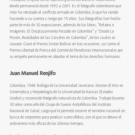
donde permaneció desde 1992 a 2001. Es el fotógrafo colombiano que
más ha retratado el conflicto armado en Colombia, lo que ha venido
haciendo a su cuenta y riesgo por 15 años. Sus fotografías han hecho
parte de más de 30 exposiciones, además de los libros, “Relatos e
Imágenes: El Desplazamiento Forzado en Colombia” y “Desde La
Prisión, Realidades de las Cárceles en Colombia”, de los cuales es
coautor. Ganó el Premio Simón Bolívar en tres ocasiones, así como el
Premio Libertad de Prensa del Comité de Periodistas Internacionales por
su empeño permanente en abordar el tema de los derechos humanos.
Juan Manuel Renjifo
Colombia, 1948. Biólogo de la Universidad Javeriana. Master of Arts en
Sistemática y Herpetología de la Universidad de Kansas (Estados
Unidos) y reconocido fotógrafo naturalista de Colombia. Trabajó durante
30 años como jefe del Grupo de Sueros Antiofídicos del Instituto
Nacional de Salud, cargo que le permitió recorrer el territorio nacional en
busca de serpientes para producir suero ofídico, con el que se obtuvo el
antiveneno más eficaz de los últimos tiempos.