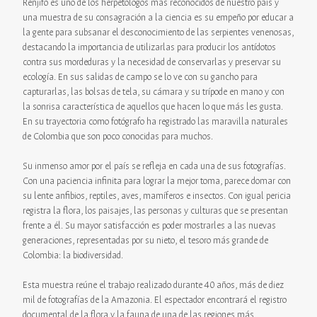
Renjifo es uno de los herpetólogos más reconocidos de nuestro país y
una muestra de su consagración a la ciencia es su empeño por educar a
la gente para subsanar el desconocimiento de las serpientes venenosas,
destacando la importancia de utilizarlas para producir los antídotos
contra sus mordeduras y la necesidad de conservarlas y preservar su
ecología. En sus salidas de campo se lo ve con su gancho para
capturarlas, las bolsas de tela, su cámara y su trípode en mano y con
la sonrisa característica de aquellos que hacen lo que más les gusta.
En su trayectoria como fotógrafo ha registrado las maravilla naturales
de Colombia que son poco conocidas para muchos.
Su inmenso amor por el país se refleja en cada una de sus fotografías.
Con una paciencia infinita para lograr la mejor toma, parece domar con
su lente anfibios, reptiles, aves, mamíferos e insectos. Con igual pericia
registra la flora, los paisajes, las personas y culturas que se presentan
frente a él. Su mayor satisfacción es poder mostrarles a las nuevas
generaciones, representadas por su nieto, el tesoro más grande de
Colombia: la biodiversidad.
Esta muestra reúne el trabajo realizado durante 40 años, más de diez
mil de fotografías de la Amazonia. El espectador encontrará el registro
documental de la flora y la fauna de una de las regiones más