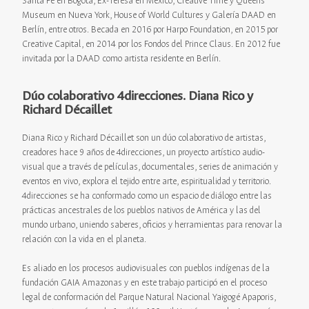
Santa Fe en Bogotá, Ex-Teresa en México, Creative Time y Queens
Museum en Nueva York, House of World Cultures y Galería DAAD en
Berlín, entre otros. Becada en 2016 por Harpo Foundation, en 2015 por
Creative Capital, en 2014 por los Fondos del Prince Claus. En 2012 fue
invitada por la DAAD como artista residente en Berlín.
Dúo colaborativo 4direcciones. Diana Rico y
Richard Décaillet
Diana Rico y Richard Décaillet son un dúo colaborativo de artistas,
creadores hace 9 años de 4direcciones, un proyecto artístico audio-
visual que a través de películas, documentales, series de animación y
eventos en vivo, explora el tejido entre arte, espiritualidad y territorio.
4direcciones se ha conformado como un espacio de diálogo entre las
prácticas ancestrales de los pueblos nativos de América y las del
mundo urbano, uniendo saberes, oficios y herramientas para renovar la
relación con la vida en el planeta.
Es aliado en los procesos audiovisuales con pueblos indígenas de la
fundación GAIA Amazonas y en este trabajo participó en el proceso
legal de conformación del Parque Natural Nacional Yaigogé Apaporis,