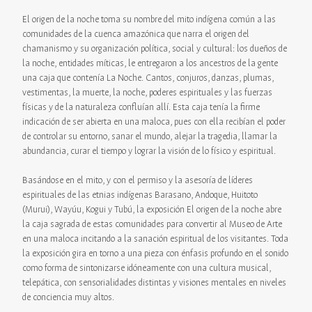
El origen de la noche toma su nombre del mito indígena común a las
comunidades de la cuenca amazónica que narra el origen del
chamanismo y su organización política, social y cultural: los dueños de
la noche, entidades míticas, le entregaron a los ancestros de la gente
una caja que contenía La Noche. Cantos, conjuros, danzas, plumas,
vestimentas, la muerte, la noche, poderes espirituales y las fuerzas
físicas y de la naturaleza confluían allí. Esta caja tenía la firme
indicación de ser abierta en una maloca, pues con ella recibían el poder
de controlar su entorno, sanar el mundo, alejar la tragedia, llamar la
abundancia, curar el tiempo y lograr la visión de lo físico y espiritual.
Basándose en el mito, y con el permiso y la asesoría de líderes
espirituales de las etnias indígenas Barasano, Andoque, Huitoto
(Murui), Wayúu, Kogui y Tubú, la exposición El origen de la noche abre
la caja sagrada de estas comunidades para convertir al Museo de Arte
en una maloca incitando a la sanación espiritual de los visitantes. Toda
la exposición gira en torno a una pieza con énfasis profundo en el sonido
como forma de sintonizarse idóneamente con una cultura musical,
telepática, con sensorialidades distintas y visiones mentales en niveles
de conciencia muy altos.