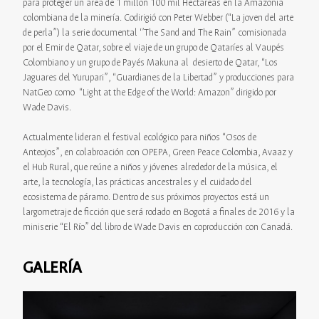
para proteger un área de 1 millón 100 mil Hectáreas en la Amazonía
colombiana de la minería. Codirigió con Peter Webber (“La joven del arte
de perla”) la serie documental ‘’The Sand and The Rain” comisionada
por el Emir de Qatar, sobre el viaje de un grupo de Qataríes al Vaupés
Colombiano y un grupo de Payés Makuna al desierto de Qatar, “Los
Jaguares del Yurupari”, “Guardianes de la Libertad” y producciones para
NatGeo como “Light at the Edge of the World: Amazon” dirigido por
Wade Davis.
Actualmente lideran el festival ecológico para niños “Osos de
Anteojos”, en colabroación con OPEPA, Green Peace Colombia, Avaaz y
el Hub Rural, que reúne a niños y jóvenes alrededor de la música, el
arte, la tecnología, las prácticas ancestrales y el cuidado del
ecosistema de páramo. Dentro de sus próximos proyectos está un
largometraje de ficción que será rodado en Bogotá a finales de 2016 y la
miniserie “El Río” del libro de Wade Davis en coproducción con Canadá.
GALERÍA