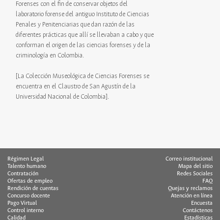
Forenses con el fin de conservar objetos del
laboratorio forense del antiguo Instituto de Ciencias
Penales y Penitenciarias que dan razón de las
diferentes prácticas que allí se llevaban a cabo y que
conforman el origen de las ciencias forenses y de la
criminología en Colombia.
[La Colección Museológica de Ciencias Forenses se
encuentra en el Claustro de San Agustín de la
Universidad Nacional de Colombia].
Régimen Legal
Correo institucional
Talento humano
Mapa del sitio
Contratación
Redes Sociales
Ofertas de empleo
FAQ
Rendición de cuentas
Quejas y reclamos
Concurso docente
Atención en línea
Pago Virtual
Encuesta
Control interno
Contáctenos
Calidad
Estadísticas