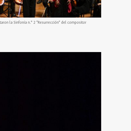
ron la Sinfonía n.° 2 “Resurrección” del compositor