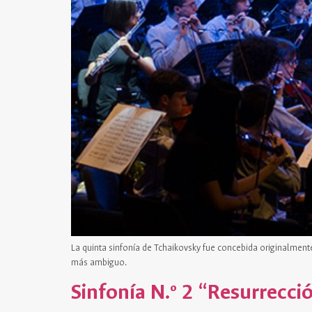
La quinta sinfonía de Tchaikovsky fue concebida originalment
más ambiguo.
Sinfonía N.º 2 “Resurrecc