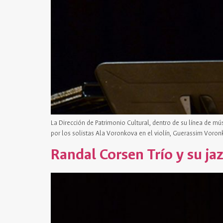
La Dirección de Patrimonio Cultural, dentro de su línea de 
por los solistas Ala Voronkova en el violín, Guerassim Voronk
Randal Corsen Trío y su j