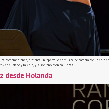
música contemporánea, presenta un repertorio de música de cámara con la obra d
ov en el piano y la viola, y la soprano Mónica Luezas.
azz desde Holanda