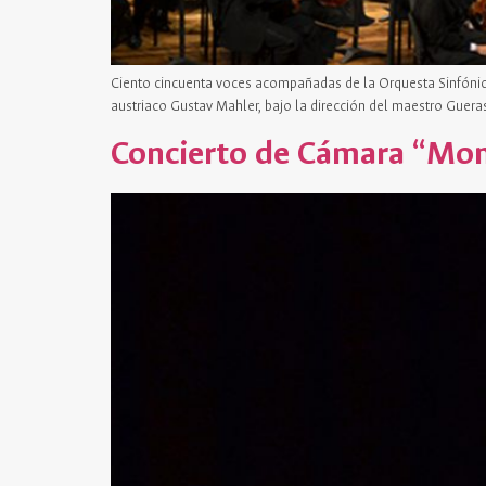
Ciento cincuenta voces acompañadas de la Orquesta Sinfónica
austriaco Gustav Mahler, bajo la dirección del maestro Guer
Concierto de Cámara “Mon