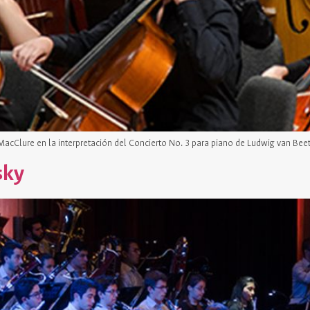
cClure en la interpretación del Concierto No. 3 para piano de Ludwig van Beet
sky