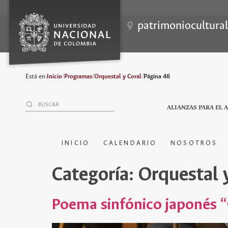
patrimoniocultura
Está en:
Inicio
/
Programas
/
Orquestal y Coral
/
Página 46
ALIANZAS PARA EL 
INICIO
CALENDARIO
NOSOTROS
Categoría:
Orquestal 
Poema sinfónico japonés 