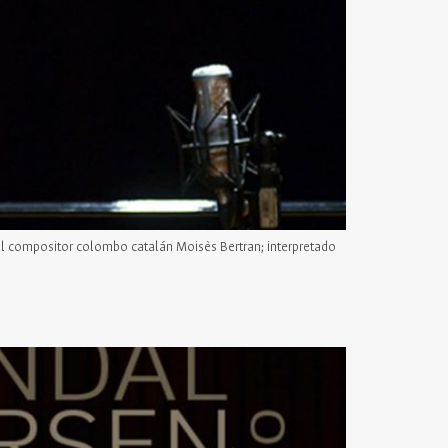
el compositor colombo catalán Moisès Bertran; interpretado