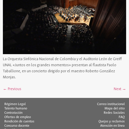
La Orquesta Sinfónica Nacional de Colombia y el Auditorio León de Greiff
UNAL «Juntos en los grandes momentos» presentan al flautista Paolo
Taballione, en un concierto dirigido por el maestro Roberto González
Monjas.
←
Previous
Next
→
Régimen Legal
Correo institucional
Talento humano
Mapa del sitio
Contratación
Redes Sociales
Ofertas de empleo
FAQ
Rendición de cuentas
Quejas y reclamos
Concurso docente
Atención en línea