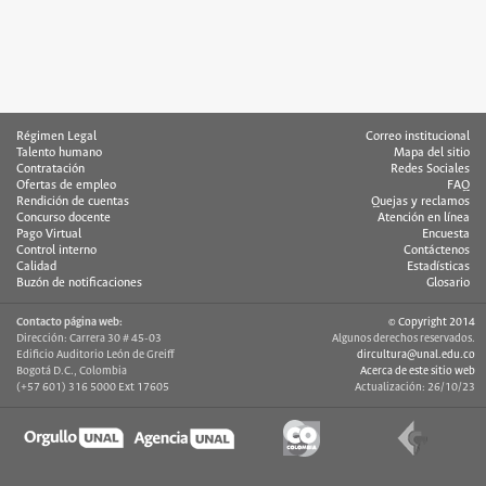
Régimen Legal
Correo institucional
Talento humano
Mapa del sitio
Contratación
Redes Sociales
Ofertas de empleo
FAQ
Rendición de cuentas
Quejas y reclamos
Concurso docente
Atención en línea
Pago Virtual
Encuesta
Control interno
Contáctenos
Calidad
Estadísticas
Buzón de notificaciones
Glosario
Contacto página web:
© Copyright 2014
Dirección: Carrera 30 # 45-03
Algunos derechos reservados.
Edificio Auditorio León de Greiff
dircultura@unal.edu.co
Bogotá D.C., Colombia
Acerca de este sitio web
(+57 601) 316 5000 Ext 17605
Actualización: 26/10/23