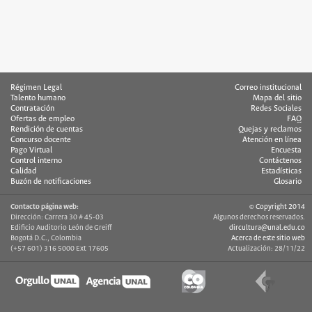
Régimen Legal
Correo institucional
Talento humano
Mapa del sitio
Contratación
Redes Sociales
Ofertas de empleo
FAQ
Rendición de cuentas
Quejas y reclamos
Concurso docente
Atención en línea
Pago Virtual
Encuesta
Control interno
Contáctenos
Calidad
Estadísticas
Buzón de notificaciones
Glosario
Contacto página web:
© Copyright 2014
Dirección: Carrera 30 # 45-03
Algunos derechos reservados.
Edificio Auditorio León de Greiff
dircultura@unal.edu.co
Bogotá D.C., Colombia
Acerca de este sitio web
(+57 601) 316 5000 Ext 17605
Actualización: 28/11/22