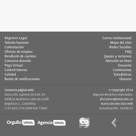
Régimen Legal
Correo institucional
Talento humano
Mapa del sitio
Contratación
Redes Sociales
Ofertas de empleo
FAQ
Rendición de cuentas
Quejas y reclamos
Concurso docente
Atención en línea
Pago Virtual
Encuesta
Control interno
Contáctenos
Calidad
Estadísticas
Buzón de notificaciones
Glosario
Contacto página web:
© Copyright 2014
Dirección: Carrera 30 # 45-03
Algunos derechos reservados.
Edificio Auditorio León de Greiff
dircultura@unal.edu.co
Bogotá D.C., Colombia
Acerca de este sitio web
(+57 601) 316 5000 Ext 17605
Actualización: 16/08/22