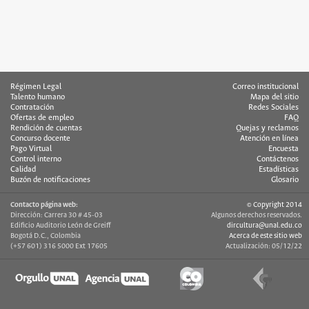
Régimen Legal
Correo institucional
Talento humano
Mapa del sitio
Contratación
Redes Sociales
Ofertas de empleo
FAQ
Rendición de cuentas
Quejas y reclamos
Concurso docente
Atención en línea
Pago Virtual
Encuesta
Control interno
Contáctenos
Calidad
Estadísticas
Buzón de notificaciones
Glosario
Contacto página web:
© Copyright 2014
Dirección: Carrera 30 # 45-03
Algunos derechos reservados.
Edificio Auditorio León de Greiff
dircultura@unal.edu.co
Bogotá D.C., Colombia
Acerca de este sitio web
(+57 601) 316 5000 Ext 17605
Actualización: 05/12/22