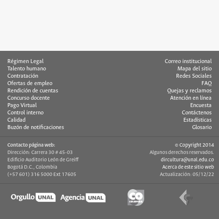
Régimen Legal
Correo institucional
Talento humano
Mapa del sitio
Contratación
Redes Sociales
Ofertas de empleo
FAQ
Rendición de cuentas
Quejas y reclamos
Concurso docente
Atención en línea
Pago Virtual
Encuesta
Control interno
Contáctenos
Calidad
Estadísticas
Buzón de notificaciones
Glosario
Contacto página web:
© Copyright 2014
Dirección: Carrera 30 # 45-03
Algunos derechos reservados.
Edificio Auditorio León de Greiff
dircultura@unal.edu.co
Bogotá D.C., Colombia
Acerca de este sitio web
(+57 601) 316 5000 Ext 17605
Actualización: 05/12/22