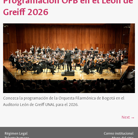
Programación OFB en el León de
Greiff 2026
Conozca la programación de la Orquesta Filarmónica de Bogotá en el
Auditorio León de Greiff UNAL para el 2026.
Next
→
Régimen Legal
Correo institucional