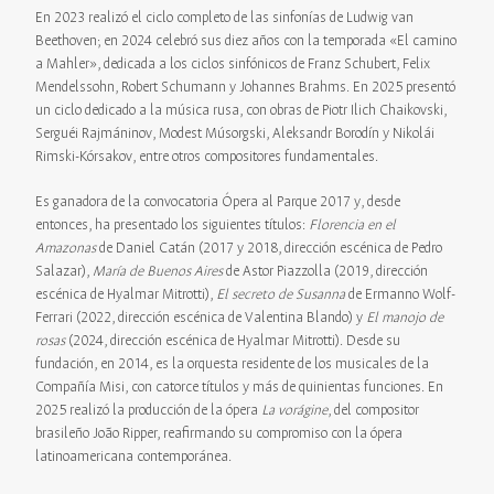
En 2023 realizó el ciclo completo de las sinfonías de Ludwig van
Beethoven; en 2024 celebró sus diez años con la temporada «El camino
a Mahler», dedicada a los ciclos sinfónicos de Franz Schubert, Felix
Mendelssohn, Robert Schumann y Johannes Brahms. En 2025 presentó
un ciclo dedicado a la música rusa, con obras de Piotr Ilich Chaikovski,
Serguéi Rajmáninov, Modest Músorgski, Aleksandr Borodín y Nikolái
Rimski-Kórsakov, entre otros compositores fundamentales.
Es ganadora de la convocatoria Ópera al Parque 2017 y, desde
entonces, ha presentado los siguientes títulos:
Florencia en el
Amazonas
de Daniel Catán (2017 y 2018, dirección escénica de Pedro
Salazar),
María de Buenos Aires
de Astor Piazzolla (2019, dirección
escénica de Hyalmar Mitrotti),
El secreto de Susanna
de Ermanno Wolf-
Ferrari (2022, dirección escénica de Valentina Blando) y
El manojo de
rosas
(2024, dirección escénica de Hyalmar Mitrotti). Desde su
fundación, en 2014, es la orquesta residente de los musicales de la
Compañía Misi, con catorce títulos y más de quinientas funciones. En
2025 realizó la producción de la ópera
La vorágine
, del compositor
brasileño João Ripper, reafirmando su compromiso con la ópera
latinoamericana contemporánea.