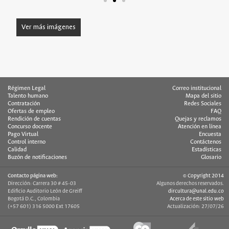
Ver más imágenes
Régimen Legal
Correo institucional
Talento humano
Mapa del sitio
Contratación
Redes Sociales
Ofertas de empleo
FAQ
Rendición de cuentas
Quejas y reclamos
Concurso docente
Atención en línea
Pago Virtual
Encuesta
Control interno
Contáctenos
Calidad
Estadísticas
Buzón de notificaciones
Glosario
Contacto página web:
© Copyright 2014
Dirección: Carrera 30 # 45-03
Algunos derechos reservados.
Edificio Auditorio León de Greiff
dircultura@unal.edu.co
Bogotá D.C., Colombia
Acerca de este sitio web
(+57 601) 316 5000 Ext 17605
Actualización: 27/07/26