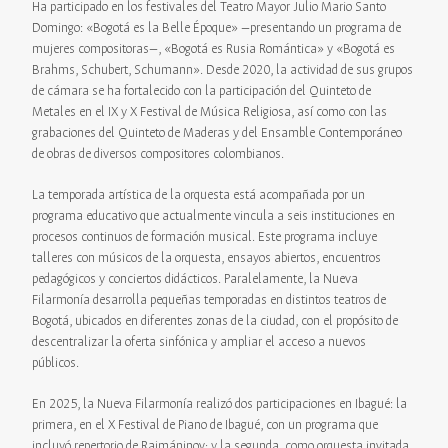
Ha participado en los festivales del Teatro Mayor Julio Mario Santo
Domingo: «Bogotá es la Belle Époque» —presentando un programa de
mujeres compositoras—, «Bogotá es Rusia Romántica» y «Bogotá es
Brahms, Schubert, Schumann». Desde 2020, la actividad de sus grupos
de cámara se ha fortalecido con la participación del Quinteto de
Metales en el IX y X Festival de Música Religiosa, así como con las
grabaciones del Quinteto de Maderas y del Ensamble Contemporáneo
de obras de diversos compositores colombianos.
La temporada artística de la orquesta está acompañada por un
programa educativo que actualmente vincula a seis instituciones en
procesos continuos de formación musical. Este programa incluye
talleres con músicos de la orquesta, ensayos abiertos, encuentros
pedagógicos y conciertos didácticos. Paralelamente, la Nueva
Filarmonía desarrolla pequeñas temporadas en distintos teatros de
Bogotá, ubicados en diferentes zonas de la ciudad, con el propósito de
descentralizar la oferta sinfónica y ampliar el acceso a nuevos
públicos.
En 2025, la Nueva Filarmonía realizó dos participaciones en Ibagué: la
primera, en el X Festival de Piano de Ibagué, con un programa que
incluyó repertorio de Rajmáninov; y la segunda, como orquesta invitada