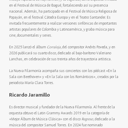
en el Festival de Música de Ibagué, fortaleciendo así su presencia
nacional. Además, ha participado en el Festival de Música Religiosa de
Popayán, en el festival Cátedra Europa y en el Teatro Santander. Es
invitada frecuentemente a realizar versiones sinfónicas de importantes
artistas populares de Colombia y Latinoamérica, y graba música para
cine, documentales y series.
En 2025 lanzó el álbum
Corraleja
, del compositor Andrés Poveda, y en
2026 publicará su cuarto disco, dedicado al bajo-barítono Valeriano
Lanchas, en celebración de sus treinta años de trayectoria artística.
La Nueva Filarmonía acompaña sus conciertos con los pódcast «En la
Sala con Beethoven» y «En la Sala con los Románticos», creados por la
periodista María Clara Torres.
Ricardo Jaramillo
Es director musical y fundador de la Nueva Filarmonía. Al frente de la
orquesta obtuvo el Latin Grammy Awards 2019 en la categoría de
«Mejor Álbum de Música Clásica» con el disco
Regreso
, dedicado a la
música del compositor Samuel Torres. En 2024 fue nominado