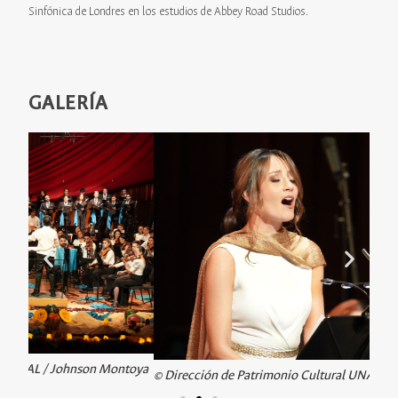
Sinfónica de Londres en los estudios de Abbey Road Studios.
GALERÍA
toya
© Di
© Dirección de Patrimonio Cultural UNAL / Johnson Montoya