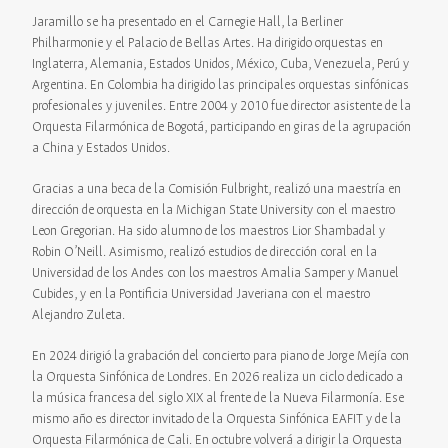
Jaramillo se ha presentado en el Carnegie Hall, la Berliner
Philharmonie y el Palacio de Bellas Artes. Ha dirigido orquestas en
Inglaterra, Alemania, Estados Unidos, México, Cuba, Venezuela, Perú y
Argentina. En Colombia ha dirigido las principales orquestas sinfónicas
profesionales y juveniles. Entre 2004 y 2010 fue director asistente de la
Orquesta Filarmónica de Bogotá, participando en giras de la agrupación
a China y Estados Unidos.
Gracias a una beca de la Comisión Fulbright, realizó una maestría en
dirección de orquesta en la Michigan State University con el maestro
Leon Gregorian. Ha sido alumno de los maestros Lior Shambadal y
Robin O’Neill. Asimismo, realizó estudios de dirección coral en la
Universidad de los Andes con los maestros Amalia Samper y Manuel
Cubides, y en la Pontificia Universidad Javeriana con el maestro
Alejandro Zuleta.
En 2024 dirigió la grabación del concierto para piano de Jorge Mejía con
la Orquesta Sinfónica de Londres. En 2026 realiza un ciclo dedicado a
la música francesa del siglo XIX al frente de la Nueva Filarmonía. Ese
mismo año es director invitado de la Orquesta Sinfónica EAFIT y de la
Orquesta Filarmónica de Cali. En octubre volverá a dirigir la Orquesta